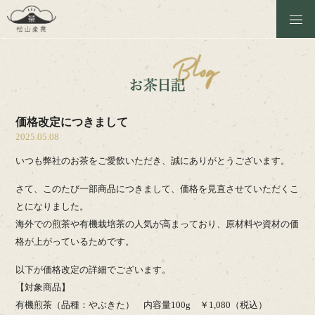
松山産業のこと
商品一覧
価格改定につきまして
お茶日記
2025.05.08
いつも弊社のお茶をご愛飲いただき、誠にありがとうございます。
茶工場の見学
さて、このたび一部商品につきまして、価格を見直させていただくこ
ほうじ焙煎体験
とになりました。
海外での煎茶や有機栽培茶の人気が高まっており、原材料や資材の価
お問い合わせ
格が上がっているためです。
以下が価格改定の詳細でございます。
Instagram
【対象商品】
有機煎茶（品種：やぶきた） 内容量100g ￥1,080（税込）
Online Shop