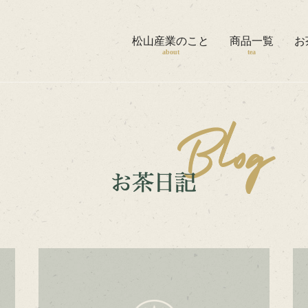
松山産業のこと
松山産業のこと
商品一覧
お
商品一覧
about
tea
お茶日記
茶工場の見学
ほうじ焙煎体験
お問い合わせ
Instagram
Online Shop