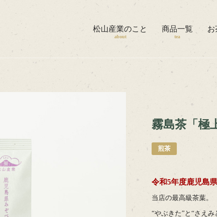
松山産業のこと
松山産業のこと
商品一覧
お
商品一覧
about
tea
お茶日記
茶工場の見学
ほうじ焙煎体験
霧島茶「極
お問い合わせ
煎茶
Instagram
令和5年度鹿児島県
Online Shop
当店の最高級茶葉。
“やぶきた”と“さえ