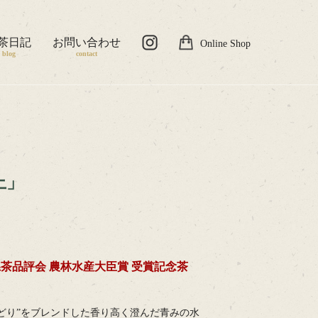
茶日記
お問い合わせ
Online Shop
blog
contact
上」
茶品評会 農林水産大臣賞 受賞記念茶
みどり”をブレンドした香り高く澄んだ青みの水